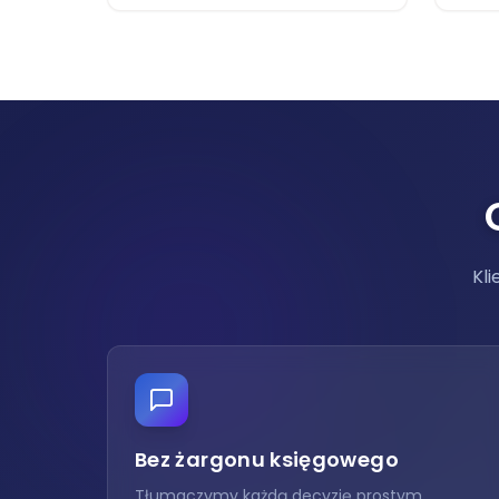
Kli
Bez żargonu księgowego
Tłumaczymy każdą decyzję prostym