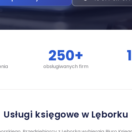
250
+
enia
obsługiwanych firm
Usługi księgowe w Lęborku
borskiego. Przedsiębiorcy z Lęborka wybierają Biuro Księ