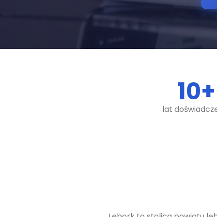
10
+
lat doświadcz
Lębork to stolica powiatu lę