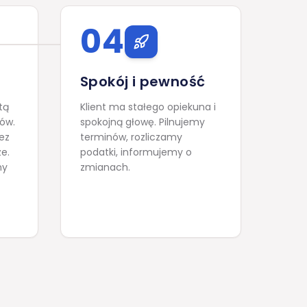
04
Spokój i pewność
tą
Klient ma stałego opiekuna i
tów.
spokojną głowę. Pilnujemy
ez
terminów, rozliczamy
ze.
podatki, informujemy o
my
zmianach.