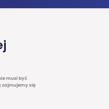
ej
ie musi być
ą zajmujemy się