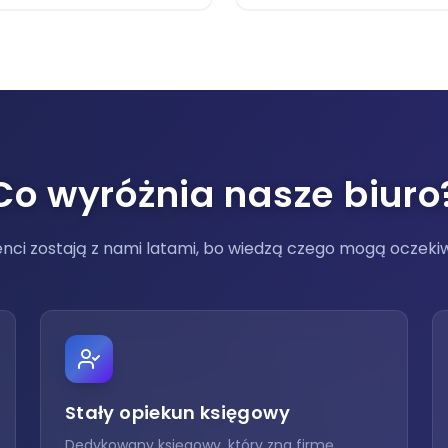
Co wyróżnia nasze biuro
enci zostają z nami latami, bo wiedzą czego mogą oczek
Stały opiekun księgowy
Dedykowany księgowy, który zna firmę