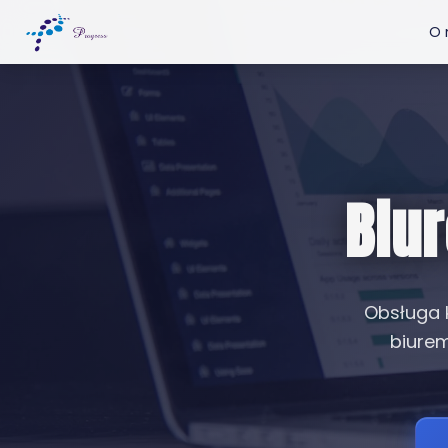
O 
Biu
Obsługa k
biurem