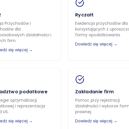
R
Ryczałt
ga Przychodów i
Ewidencja przychodów dla 
hodów dla
korzystających z uproszcz
oosobowych działalności i
formy opodatkowania.
ch firm.
Dowiedz się więcej →
edz się więcej →
adztwo podatkowe
Zakładanie firm
tegie optymalizacji
Pomoc przy rejestracji
tkowej i reprezentacja
działalności i wyborze for
d US.
prawnej.
edz się więcej →
Dowiedz się więcej →