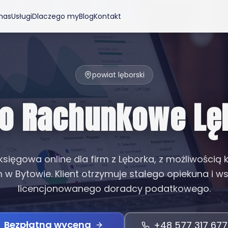
nas
Usługi
Dlaczego my
Blog
Kontakt
powiat lęborski
ro Rachunkowe Lę
sięgowa online dla firm z Lęborka, z możliwością 
 w Bytowie. Klient otrzymuje stałego opiekuna i w
licencjonowanego doradcy podatkowego.
Bezpłatna wycena
+48 577 317 677