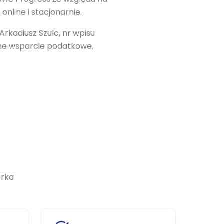
nline i stacjonarnie.
kadiusz Szulc, nr wpisu
zne wsparcie podatkowe,
orka