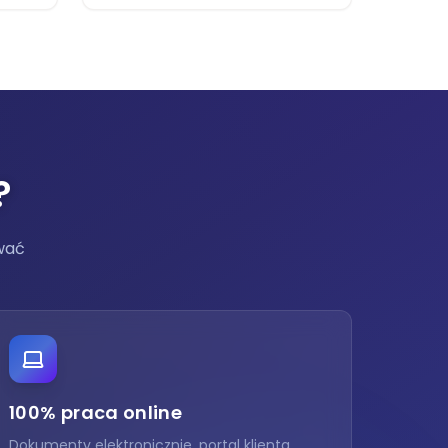
?
iwać
100% praca online
Dokumenty elektronicznie, portal klienta