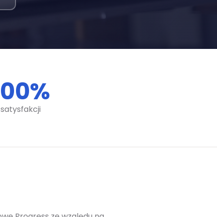
100
%
satysfakcji
gowe Progress ze względu na