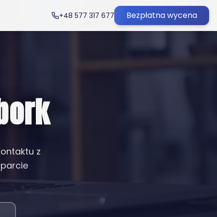
Bezpłatna wycena
+48 577 317 677
bork
kontaktu z
sparcie