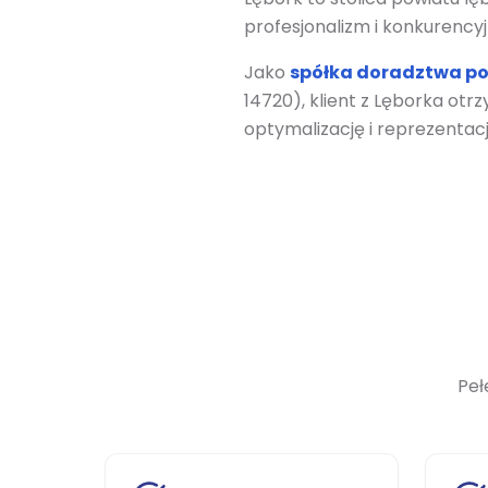
profesjonalizm i konkurencyj
Jako
spółka doradztwa p
14720), klient
z Lęborka
otrzy
optymalizację i reprezenta
Peł