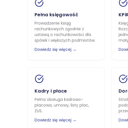
Pełna księgowość
KPi
Prowadzenie ksiąg
Księ
rachunkowych zgodnie z
Rozc
ustawą o rachunkowości dla
jedn
spółek i większych podmiotów.
mały
Dowiedz się więcej →
Dowi
Kadry i płace
Dor
Pełna obsługa kadrowo-
Stra
płacowa, umowy, listy płac,
poda
ZUS.
prze
Dowiedz się więcej →
Dowi